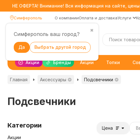
НЕ ОФЕРТА! Внимание! Вся информация на сайте, цены,
Симферополь
О компании
Оплата и доставка
Услуги
К
✖
Симферополь ваш город?
Каталог
Да
Выбрать другой город
Акции
Бренды
Акции
Топки
Со
Главная
Аксессуары
Подсвечники
Подсвечники
Категории
Цена
Акции