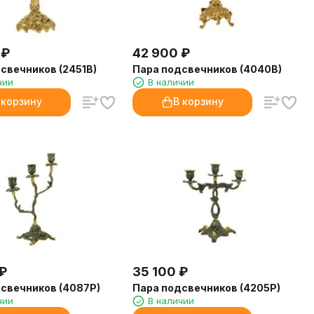
₽
42 900
₽
свечников (2451B)
Пара подсвечников (4040B)
чии
В наличии
 корзину
В корзину
₽
35 100
₽
свечников (4087P)
Пара подсвечников (4205P)
чии
В наличии