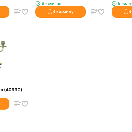
В наличии
В нали
В корзину
В
в (4096G)