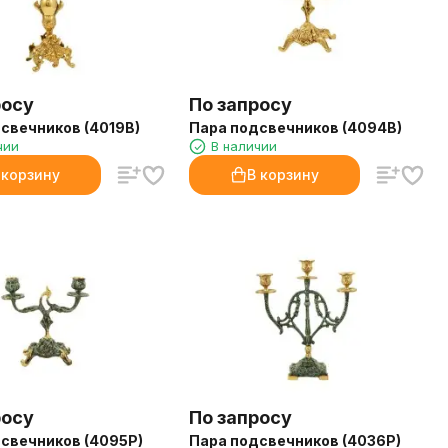
росу
По запросу
свечников (4019B)
Пара подсвечников (4094B)
чии
В наличии
 корзину
В корзину
росу
По запросу
свечников (4095P)
Пара подсвечников (4036P)