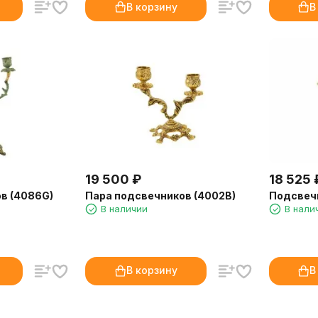
В корзину
В
19 500
₽
18 525
в (4086G)
Пара подсвечников (4002B)
Подсвечн
В наличии
В нали
В корзину
В