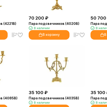
70 200
₽
50 700
в (4221B)
Пара подсвечников (4020B)
Пара под
В наличии
В нали
В корзину
В
35 100
₽
35 100
в (4085B)
Пара подсвечников (4035B)
Пара под
В наличии
В нали