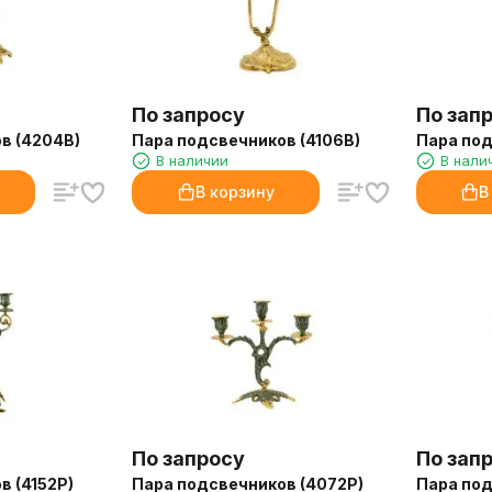
По запросу
По зап
в (4204B)
Пара подсвечников (4106B)
Пара под
В наличии
В нали
В корзину
В
По запросу
По зап
в (4152P)
Пара подсвечников (4072P)
Пара под