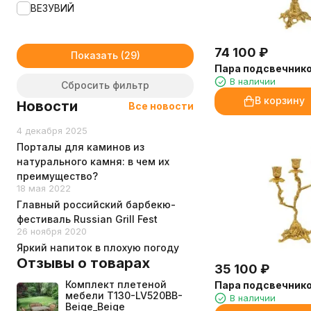
ВЕЗУВИЙ
74 100
₽
Показать
Пара подсвечнико
В наличии
Сбросить фильтр
В корзину
Новости
Все новости
4 декабря 2025
Порталы для каминов из
натурального камня: в чем их
преимущество?
18 мая 2022
Главный российский барбекю-
фестиваль Russian Grill Fest
26 ноября 2020
Яркий напиток в плохую погоду
Отзывы о товарах
35 100
₽
Комплект плетеной
Пара подсвечнико
мебели T130-LV520BB-
В наличии
Beige_Beige