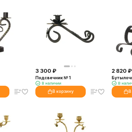
3 300
₽
2 820
₽
Подсвечник № 1
Бутылоч
В наличии
В нали
В корзину
В