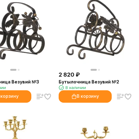
2 820
₽
ница Везувий №3
Бутылочница Везувий №2
чии
В наличии
 корзину
В корзину