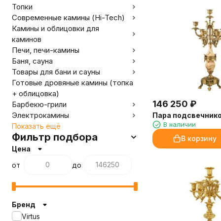
Топки
Современные камины (Hi-Tech)
Камины и облицовки для
каминов
Печи, печи-камины
Баня, сауна
Товары для бани и сауны
Готовые дровяные камины (топка
+ облицовка)
146 250
₽
Барбекю-грили
Электрокамины
Пара подсвечнико
В наличии
Показать ещё
Фильтр подбора
В корзину
Цена
от
до
Бренд
Virtus