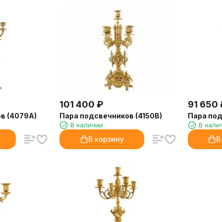
101 400
₽
91 650
в (4079A)
Пара подсвечников (4150B)
Пара под
В наличии
В нали
В корзину
В