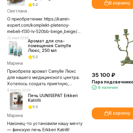
В корзину
5.0
Светлана
О приобретении: https://kamin-
expert.com/komplekt-pletenoy-
mebeli-t130-lv-520bb-beige_beige/
Долго выбирала где приобрести
22 мая 2026
Аромат для спа-
этот комплект мебели, сравнивала
помещения Camylle
цены с учетом доставки. Выбор
Люкс, 250 мл
компании оказался правильным.
5.0
Доставили в срок, удобное для нас
Марина
время, помогли с разгрузкой.
Приобрела аромат Camylle Люкс
35 100
₽
Замечаний нет! Рекомендую и
для нашего медицинского центра.
компанию и выбранный нами
Пара подсвечнико
Хотелось создать приятную,
В наличии
комплект мебели.
располагающую атмосферу для
8 марта 2026
Недостатки - Пока не обнаружили.
Печь UUNISEPAT Erkkeri
пациентов, но при этом без резких
Katrilli
запахов. Этот аромат превзошёл
5.0
ожидания!
В корзину
Марина
Состав из эфирных масел каяпута,
Наконец-то установили нашу мечту
гваякового дерева, мяты и
— финскую печь Erkkeri Katrilli!