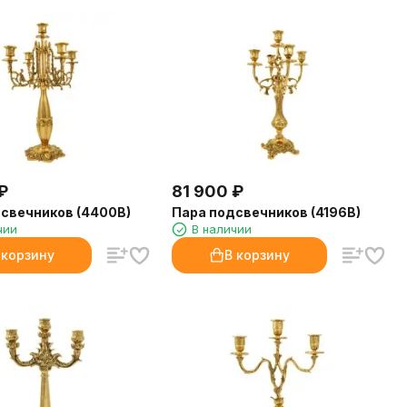
₽
81 900
₽
свечников (4400B)
Пара подсвечников (4196B)
чии
В наличии
 корзину
В корзину